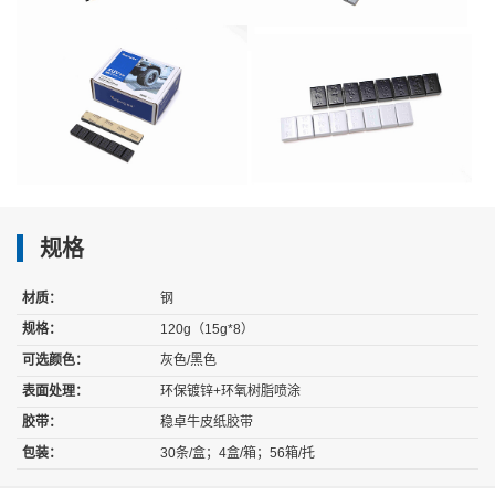
规格
材质：
钢
规格：
120g（15g*8）
可选颜色：
灰色/黑色
表面处理：
环保镀锌+环氧树脂喷涂
胶带：
稳卓牛皮纸胶带
包装：
30条/盒；4盒/箱；56箱/托