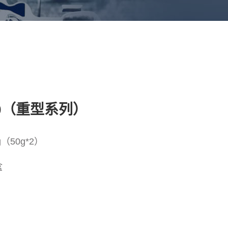
50（重型系列）
（50g*2）
盒