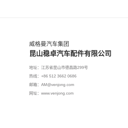
威格曼汽车集团
昆山稳卓汽车配件有限公司
地址：江苏省昆山市德昌路299号
热线：+86 512 3662 0686
邮箱：AM@venjong.com
网址：www.venjong.com