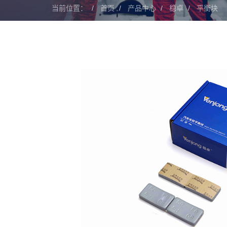
当前位置：
首页
产品中心
稳卓
平衡块